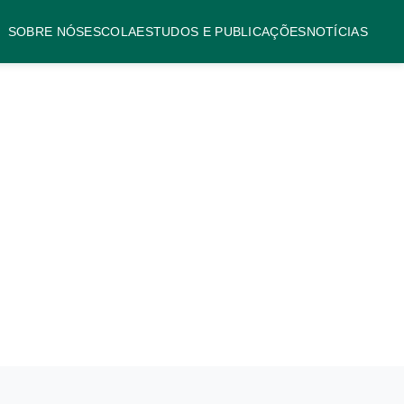
SOBRE NÓS
ESCOLA
ESTUDOS E PUBLICAÇÕES
NOTÍCIAS
es
torial tem como
 científica.