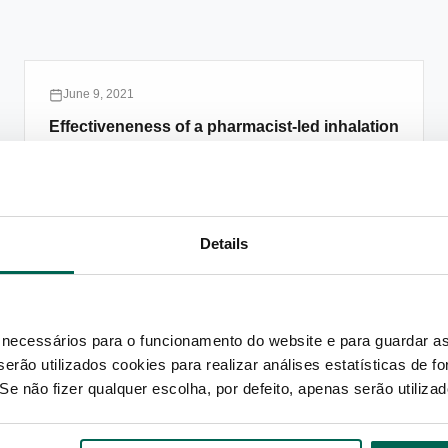
June 9, 2021
Effectiveneness of a pharmacist-led inhalation
technique education for patients with asthma
and COPD (INSPIRA): a randomized
controlled trial
Saber Mais
Details
May 12, 2020
s necessários para o funcionamento do website e para guardar a
, serão utilizados cookies para realizar análises estatísticas de 
Costs and consequences of the portuguese
Se não fizer qualquer escolha, por defeito, apenas serão utiliz
needle exchange programme in community
pharmacies