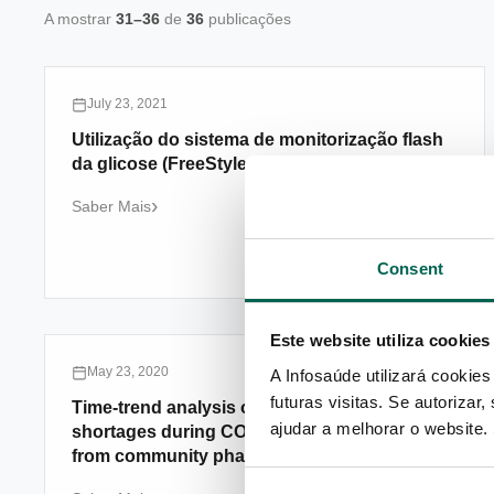
A mostrar
31–36
de
36
publicações
July 23, 2021
Utilização do sistema de monitorização flash
da glicose (FreeStyle Libre) em Portugal
Saber Mais
Consent
Este website utiliza cookies
May 23, 2020
A Infosaúde utilizará cookie
futuras visitas. Se autorizar
Time-trend analysis of medicine sales and
ajudar a melhorar o website. 
shortages during COVID-19 outbreak: Data
from community pharmacies