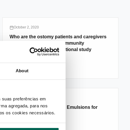
October 2, 2020
Who are the ostomy patients and caregivers
attending Portuguese Community
Pharmacies? A cross-sectional study
Saber Mais
About
April 26, 2020
s suas preferências em
forma agregada, para nos
Development of Gel-in-Oil Emulsions for
ados os cookies necessários.
Khellin Topical Delivery
Saber Mais