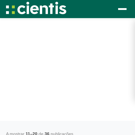
Home
Estudos e Publicações
Sendo o conhecimento cumulativo e agregador, o
nosso repositório editorial tem como principal
objetivo acrescentar valor e contribuir para toda a
pesquisa científica.
A mostrar
11–20
de
36
publicações