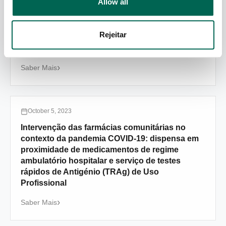
Allow all
Patient preferences and cost-benefit of
hypertension and hyperlipidemia collaborative
management model between pharmacies and
Rejeitar
primary care in Portugal: A discrete choice
experiment alongside a trial (USFarmácia)
Saber Mais
October 5, 2023
Intervenção das farmácias comunitárias no
contexto da pandemia COVID-19: dispensa em
proximidade de medicamentos de regime
ambulatório hospitalar e serviço de testes
rápidos de Antigénio (TRAg) de Uso
Profissional
Saber Mais