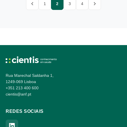
Posts
1
2
3
4
Anterior
Seguinte
pagination
Rua Marechal Saldanha 1,
1249-069 Lisboa
+351 213 400 600
cientis@anf.pt
REDES SOCIAIS