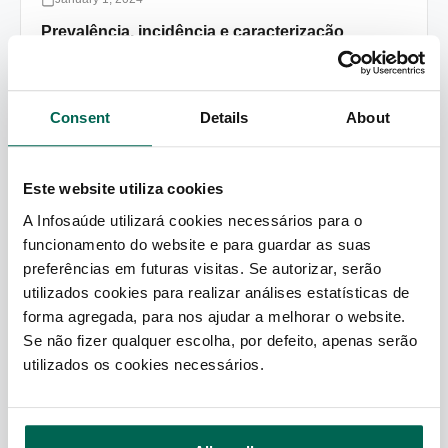
Prevalência, incidência e caracterização
sociodemográfica e clínica das pessoas com
estoma de eliminação em Portugal
Saber Mais
Consent
Details
About
Este website utiliza cookies
October 9, 2023
A Infosaúde utilizará cookies necessários para o
Characteristics of Oral Corticosteroid Users
funcionamento do website e para guardar as suas
Among Persons with Asthma on GINA Step 3
preferências em futuras visitas. Se autorizar, serão
Therapy and Above: A Cross-Sectional Study in
utilizados cookies para realizar análises estatísticas de
Portuguese Community Pharmacies
forma agregada, para nos ajudar a melhorar o website.
Saber Mais
Se não fizer qualquer escolha, por defeito, apenas serão
utilizados os cookies necessários.
October 5, 2023