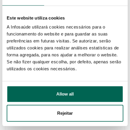
ARTIGO ANTERIOR
Artigo científico destaca contributo das
farmácias comunitárias na campanha de
Este website utiliza cookies
vacinação sazonal
A Infosaúde utilizará cookies necessários para o
funcionamento do website e para guardar as suas
preferências em futuras visitas. Se autorizar, serão
utilizados cookies para realizar análises estatísticas de
PRÓXIMO ARTIGO
forma agregada, para nos ajudar a melhorar o website.
Projeto PharmaTrial vence 1.º Prémio AICIB
Se não fizer qualquer escolha, por defeito, apenas serão
2025
utilizados os cookies necessários.
Allow all
Categorias
Rejeitar
cientis
(22)