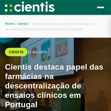
Home
/
cientis
/
Cientis destaca papel das farmácias na
descentralização de ensaios clínicos em Portugal
CIENTIS
11 Jun 2026
Cientis destaca papel das
farmácias na
descentralização de
ensaios clínicos em
Portugal